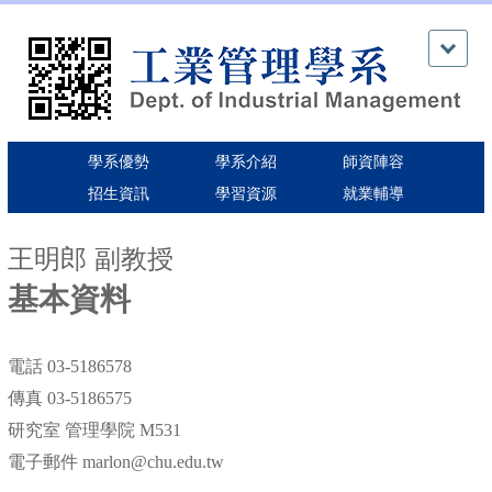
跳
到
主
要
內
容
區
學系優勢
學系介紹
師資陣容
招生資訊
學習資源
就業輔導
王明郎 副教授
基本資料
電話 03-5186578
傳真 03-5186575
研究室 管理學院 M531
電子郵件 marlon@chu.edu.tw