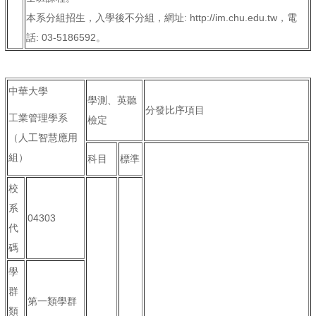
本系分組招生，入學後不分組，網址: http://im.chu.edu.tw，電
話: 03-5186592。
中華大學
學測、英聽
分發比序項目
工業管理學系
檢定
（人工智慧應用
組）
科目
標準
校
系
04303
代
碼
學
群
第一類學群
類