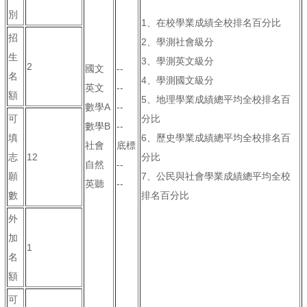
別
1、在校學業成績全校排名百分比
招
2、學測社會級分
生
3、學測英文級分
2
國文
--
名
4、學測國文級分
英文
--
額
5、地理學業成績總平均全校排名百
數學A
--
可
分比
數學B
--
填
6、歷史學業成績總平均全校排名百
社會
底標
志
12
分比
自然
--
願
7、公民與社會學業成績總平均全校
英聽
--
數
排名百分比
外
加
1
名
額
可