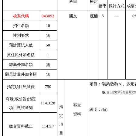
科目
檢定
倍率
採計方式
成績
校系代碼
043092
國文
底標
5
--
0
招生名額
10
性別要求
無
預計甄試人數
50
原住民外加名額
1
離島外加名額
無
願景計畫外加名額
無
項目：
修課紀錄(A)、多元表
指定項目甄試費
750
※
項目內容請參照
寄發(或公告)指定
114.3.28
審查
指
項目甄試通知
說明：
(無)
資料
定
項
繳交資料截止
114.5.7
目