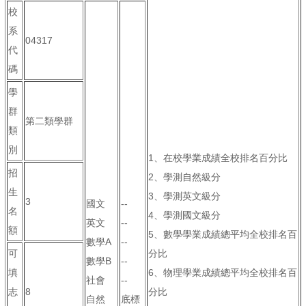
校
系
04317
代
碼
學
群
第二類學群
類
別
1、在校學業成績全校排名百分比
招
2、學測自然級分
生
3、學測英文級分
3
國文
--
名
4、學測國文級分
英文
--
額
5、數學學業成績總平均全校排名百
數學A
--
可
分比
數學B
--
填
6、物理學業成績總平均全校排名百
社會
--
志
8
分比
自然
底標