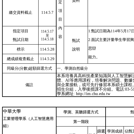
資料
定
項
繳交資料截止
114.5.7
目
內
指定項目
1.甄試日期為114年5月1
114.5.17
至
容
114.5.18
甄試日期
2.面試主要評量學生學習
甄試
思辯
榜示
114.5.28
說明
能力。
總成績複查截止
114.5.29
同級分(分數)超額篩選方式
一、學測自然級分
本系培養具高科技產業知識與人工智慧解
體、AI等應用課程，培養解決問題、數
備註
與企業接軌，或可先行修習本系碩士課程
招生分組，入學後授課不分組。電話:03-518
學系網址: http://im.chu.edu.tw
中華大學
學測、英聽篩選方式
工業管理學系（人工智慧應用
第一階段
組）
篩選
學測成績
佔甄