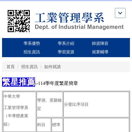
跳
到
主
要
內
容
區
學系優勢
學系介紹
師資陣容
招生資訊
學習資源
就業輔導
首頁
招生資訊
如何就讀
繁星推薦
--
114學年度繁星簡章
中華大學
學測、英聽檢
分發比序項目
工業管理學系
定
（半導體產業
組）
科目
標準