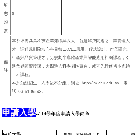
填
志
6
願
數
本系培養具高科技產業知識與以人工智慧解決問題之工業管理人
才，課程規劃除核心科目如EXCEL應用、程式設計、作業研究、
生產與品質管理等，另規劃半導體產業與智能應用相關課程，引
備
進業界師資授課，大四進入科學園區實習，或可先行修習本系碩
註
士班課程。
本系分組招生，入學後不分組，網址: http://im.chu.edu.tw，電
話: 03-5186592。
申請入學
--
114學年度申請入學簡章
中華大學