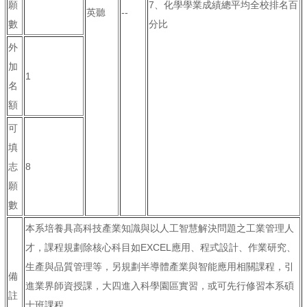
願
7、化學學業成績總平均全校排名百
英聽
--
數
分比
外
加
1
名
額
可
填
志
8
願
數
本系培養具高科技產業知識與以人工智慧解決問題之工業管理人
才，課程規劃除核心科目如EXCEL應用、程式設計、作業研究、
生產與品質管理等，另規劃半導體產業與智能應用相關課程，引
備
進業界師資授課，大四進入科學園區實習，或可先行修習本系碩
註
士班課程。