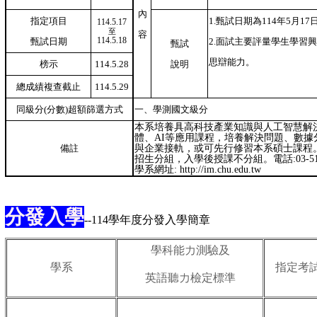
內
指定項目
1.甄試日期為114年5月1
114.5.17
至
容
114.5.18
甄試日期
2.面試主要評量學生學習
甄試
思辯能力。
榜示
114.5.28
說明
總成績複查截止
114.5.29
同級分(分數)超額篩選方式
一、學測國文級分
本系培養具高科技產業知識與人工智慧解
體、AI等應用課程，培養解決問題、數
備註
與企業接軌，或可先行修習本系碩士課程
招生分組，入學後授課不分組。電話:03-518
學系網址: http://im.chu.edu.tw
分發入學
--
114學年度分發入學簡章
學科能力測驗及
學系
指定考
英語聽力檢定標準