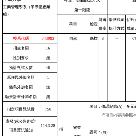
學測、英聽篩選方式
工業管理學系（半導體產業
第一階段
組）
篩選
學測成績
佔甄
科目
檢定
倍率
採計方式
成績
校系代碼
043082
自然
底標
3
--
0
招生名額
16
性別要求
無
預計甄試人數
48
原住民外加名額
1
離島外加名額
無
願景計畫外加名額
無
項目：
修課紀錄(A)、多元表
指定項目甄試費
750
※
項目內容請參照
寄發(或公告)指定
114.3.28
審查
指
項目甄試通知
說明：
(無)