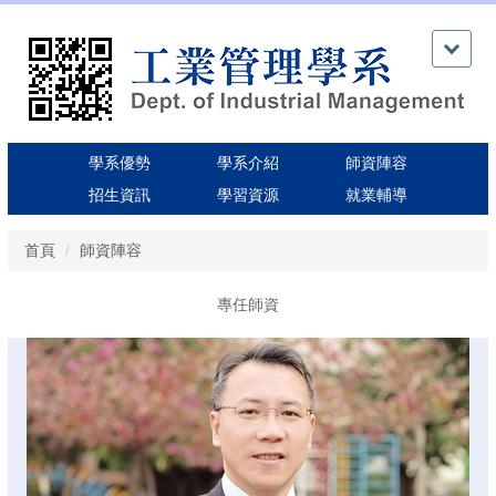
跳
到
主
要
內
容
區
學系優勢
學系介紹
師資陣容
招生資訊
學習資源
就業輔導
首頁
師資陣容
專任師資