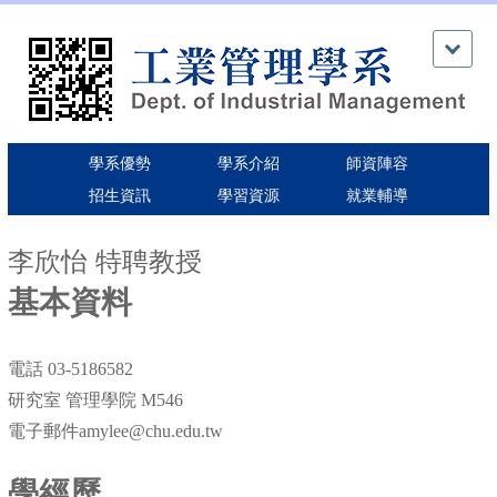
跳
到
主
要
內
容
區
學系優勢
學系介紹
師資陣容
招生資訊
學習資源
就業輔導
李欣怡 特聘教授
基本資料
電話 03-5186582
研究室 管理學院 M546
電子郵件amylee@chu.edu.tw
學經歷