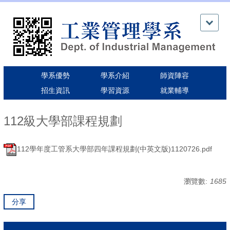
跳
到
主
要
內
容
區
學系優勢
學系介紹
師資陣容
招生資訊
學習資源
就業輔導
112級大學部課程規劃
112學年度工管系大學部四年課程規劃(中英文版)1120726.pdf
瀏覽數:
1685
分享