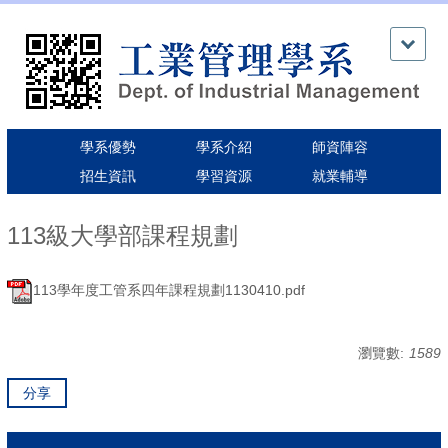
跳
到
主
要
內
容
區
學系優勢
學系介紹
師資陣容
招生資訊
學習資源
就業輔導
113級大學部課程規劃
113學年度工管系四年課程規劃1130410.pdf
瀏覽數:
1589
分享