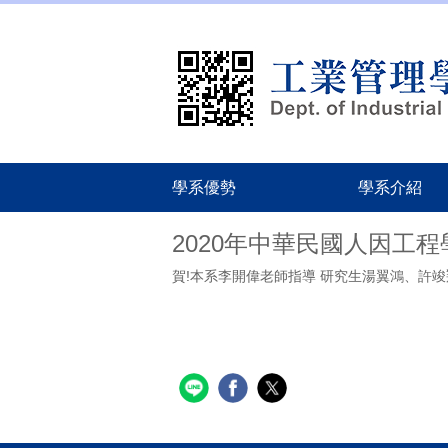
跳
到
主
要
內
容
區
學系優勢
學系介紹
2020年中華民國人因工
賀!本系李開偉老師指導 研究生湯翼鴻、許竣