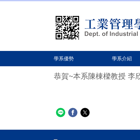
跳
到
主
要
內
容
區
學系優勢
學系介紹
恭賀~本系陳棟樑教授 李