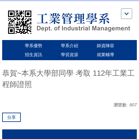
跳
到
主
要
內
容
區
學系優勢
學系介紹
師資陣容
招生資訊
學習資源
就業輔導
恭賀~本系大學部同學 考取 112年工業工
程師證照
瀏覽數:
907
分享