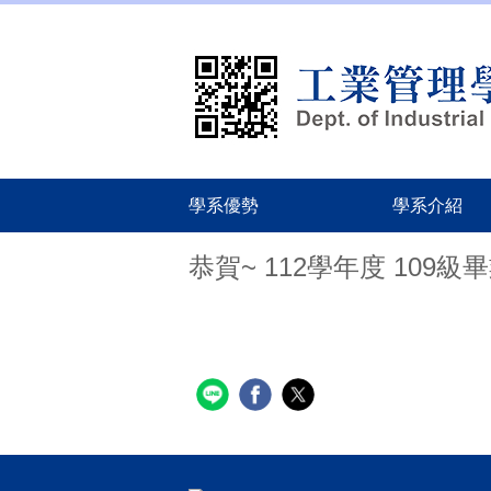
跳
到
主
要
內
容
區
學系優勢
學系介紹
恭賀~ 112學年度 109