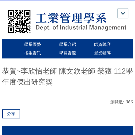
跳
到
主
要
內
容
區
學系優勢
學系介紹
師資陣容
招生資訊
學習資源
就業輔導
恭賀~李欣怡老師 陳文欽老師 榮獲 112學
年度傑出研究獎
瀏覽數:
366
分享