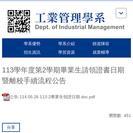
跳
到
主
要
內
容
區
學系優勢
學系介紹
師資陣容
招生資訊
學習資源
就業輔導
113學年度第2學期畢業生請領證書日期
暨離校手續流程公告
公告-114.05.26 113-2畢業生領證日期.doc.pdf
瀏覽數:
451
分享