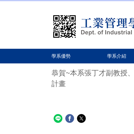
跳
到
主
要
內
容
區
學系優勢
學系介紹
恭賀~本系張丁才副教授、
計畫