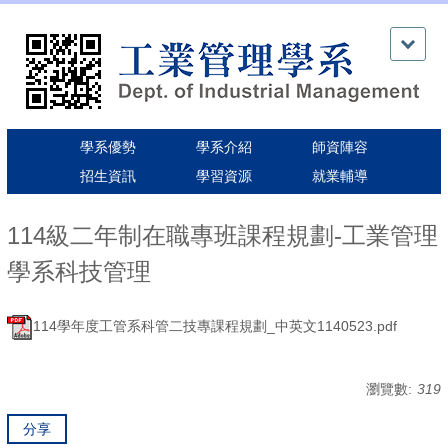
跳
到
主
要
內
容
區
學系優勢
學系介紹
師資陣容
招生資訊
學習資源
就業輔導
114級二年制在職專班課程規劃-工業管理
學系科技管理
114學年度工管系科管二技專課程規劃_中英文1140523.pdf
瀏覽數:
319
分享