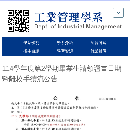
跳
到
主
要
內
容
區
學系優勢
學系介紹
師資陣容
招生資訊
學習資源
就業輔導
114學年度第2學期畢業生請領證書日期
暨離校手續流公告