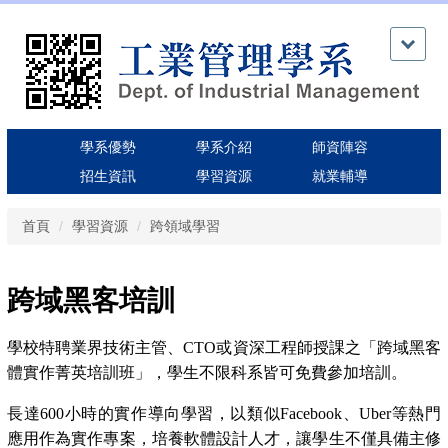
跳
到
主
要
內
容
區
學系優勢
學系介紹
師資陣容
招生資訊
學習資源
就業輔導
首頁
學習資源
跨領域學習
跨域黑客培訓
學校特聘業界技術主管、CTO或資深工程師授課之「跨域黑客
體實作菁英培訓班」，學生不限科系皆可免費參加培訓
。
長達600小時的實作導向學習，以類似Facebook、Uber等熱門
應用作為實作專案，培養軟體設計人才，讓學生不僅具備主修