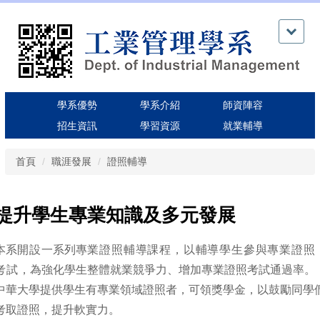
跳
到
主
要
內
容
區
學系優勢
學系介紹
師資陣容
招生資訊
學習資源
就業輔導
首頁
職涯發展
證照輔導
提升學生專業知識及多元發展
本系
開設
一系列
專業證照輔導課程，以輔導學生參與專業證照
考試，
為強化學生整體就業競爭力、增加專業證照考試通過率。
中華大學提供學生有專業領域證照者，可領獎學金，以鼓勵同學
考取證照，提升軟實力。