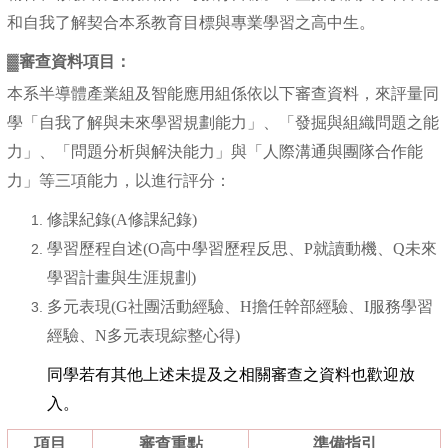
和自我了解契合本系教育目標與專業學習之高中生。
▓審查資料項目：
本系
半導體產業組及
智能應用組係依以下審查資料，來評量同
學「自我了解與未來學習規劃能力」、「發掘與組織問題之能
力」、「問題分析與解決能力」與「人際溝通與團隊合作能
力」等三項能力，以進行評分：
修課紀錄
(A
修課紀錄
)
學習歷程自述
(O
高中學習歷程反思、
P
就讀動機、
Q
未來
學習計畫與生涯規劃
)
多元表現
(G
社團活動經驗、
H
擔任幹部經驗、
I
服務學習
經驗、
N
多元表現綜整心得
)
同學若有其他上述未提及之相關審查之資料也歡迎放
入
。
項目
審查重點
準備指引