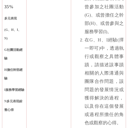
35%
曾參加之社團活動
(G)
、或曾擔任之幹
多元表現
部
(H)
、或曾參與之
(G
、
H
、
I
、
服務學習
(I)
。
N)
在
G
、
H
、
I
經驗
(
擇
一即可
)
中，透過執
G
社團活動經
行或觀察之具體事
驗
蹟，請描述該事蹟
H
擔任幹部經
相關的人際溝通與
驗
團隊合作問題，該
問題的發展情況或
I
服務學習經驗
獲得解決的過程，
N
多元表現綜
以及你在這個發展
整心得
或過程所擔任的角
色或觀察的心得。