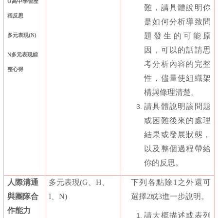
O
高中學習歷
難，請具體說明你
程反思
是如何分析導致問
題發生的可能原
多元表現
(N)
因，可以的話請思
N
多元表現綜
考分析內容的完整
整心得
性，儘量使組織架
構與條理清楚。
請具體說明該問題
或困難後來的處理
結果或發展狀態，
以及整個過程帶給
你的反思。
人際溝通
多元表現
(G
、
H
、
下列各點除
1
之外還可
與團隊合
I
、
N)
選擇
2
或
3
進一步說明。
作能力
請大概描述或表列