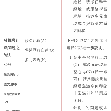
經驗、或擔任幹部
經驗、或服務學習
經驗，描述多元表
現成果與就讀本系
之關聯。
發掘與組
修課紀錄
(A)
下列各點除
1
之外還可
織問題之
選擇
2
或
3
進一步說明。
學習歷程自述
(O)
能力
高中學習歷程反思
多元表現
(N)
30%
(O)
，或多元表現綜
整心得
(N) (
擇一即
修課紀錄
(A)
可
)
，請具體說明曾
語文,數學
經遭遇過令你印象
非常深刻的問題或
學習歷程自述
困難。
(O)
針對1.的問題或困