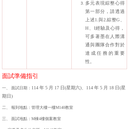
多元表現綜整心得
第一部分，請透過
上述
1.
與
2.
綜整
G
、
H
、
I
經驗及心得，
可多著墨在人際溝
通與團隊合作對於
達成任務的重要
性。
面試準備指引
114
年
5
月
17
日
(
星期六
)
、
114
年
5
月
18
日
(
星
一、 面試日期：
期日
)
二、 報到地點：管理大樓一樓M140教室
三、 面試地點：M棟4樓個案教室