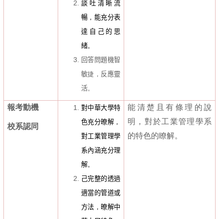
談吐清晰流
暢
，
能充分表
達自己的思
緒
。
回答問題機智
敏
捷，
反應靈
活
。
報考動機
能清楚且有條理的說
對中華大學特
明，對於工業管理學系
色充分暸解
，
校系認同
的特色的瞭解。
對工業管理學
系內涵充分理
解
。
己完整的透過
適當的管道或
方法
，
暸解中