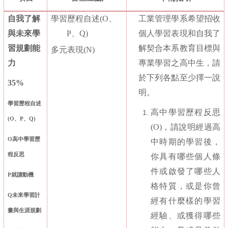
自我了解
學習歷程自述
(O
、
工業管理學系希望招收
與未來學
P
、
Q)
個人學習表現和自我了
習規劃能
解契合本系教育目標與
多元表現
(N)
力
專業學習之高中生，請
於下列各點至少擇一說
35%
明。
學習歷程自述
高中學習歷程反思
(O
、
P
、
Q)
(O)
，請說明經過高
O
高中學習歷
中時期的學習後，
程反思
你具有哪些個人條
件或啟發了哪些人
P
就讀動機
格特質，或是你曾
Q
未來學習計
經有什麼樣的學習
畫與生涯規劃
經驗、或獲得哪些