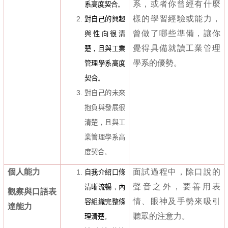
系，或者你曾經有什麼
系高度契合
。
樣的學習經驗或能力，
對自己的興趣
曾做了哪些準備，讓你
與性向很清
覺得具備就讀工業管理
楚
，
且與工業
學系的優勢。
管理學系高度
契合
。
對自己的未來
抱負與發展很
清楚
，
且與工
業管理學系高
度契合
。
個人能力
面試過程中，除口說的
自我介紹口條
聲音之外，要善用表
清晰流暢
，
內
觀察與口語表
情、眼神及手勢來吸引
容組織完整條
達能力
聽眾的注意力。
理清楚
。