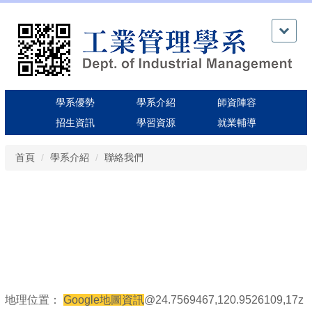
跳
到
主
要
內
容
區
學系優勢
學系介紹
師資陣容
招生資訊
學習資源
就業輔導
首頁
學系介紹
聯絡我們
地理位置：
Google地圖資訊
@24.7569467,120.9526109,17z